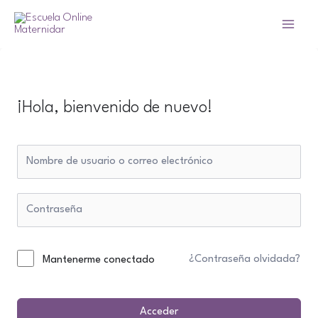
Ir
al
Main
contenido
Menu
¡Hola, bienvenido de nuevo!
¿Contraseña olvidada?
Mantenerme conectado
Acceder