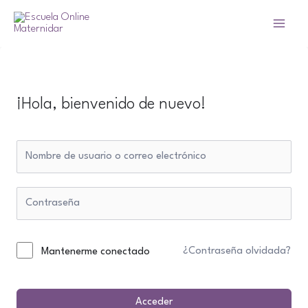
Ir
al
Main
contenido
Menu
¡Hola, bienvenido de nuevo!
¿Contraseña olvidada?
Mantenerme conectado
Acceder