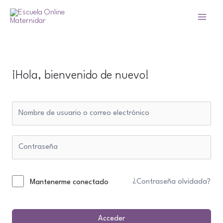
Ir
al
Main
contenido
Menu
¡Hola, bienvenido de nuevo!
¿Contraseña olvidada?
Mantenerme conectado
Acceder