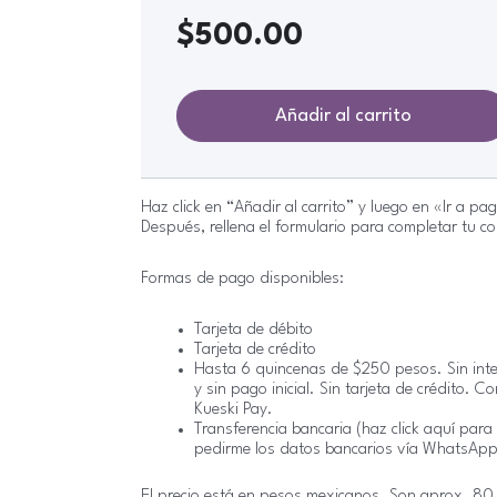
$
500.00
Añadir al carrito
Haz click en “Añadir al carrito” y luego en «Ir a pa
Después, rellena el formulario para completar tu c
Formas de pago disponibles:
Tarjeta de débito
Tarjeta de crédito
Hasta 6 quincenas de $250 pesos. Sin int
y sin pago inicial. Sin tarjeta de crédito. C
Kueski Pay.
Transferencia bancaria (haz click aquí para
pedirme los datos bancarios vía WhatsApp
El precio está en pesos mexicanos. Son aprox. 8