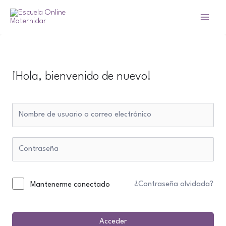
Ir
al
Main
contenido
Menu
¡Hola, bienvenido de nuevo!
¿Contraseña olvidada?
Mantenerme conectado
Acceder