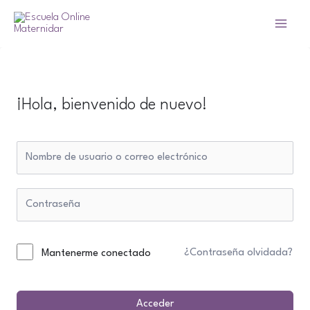
Ir
al
Main
contenido
Menu
¡Hola, bienvenido de nuevo!
¿Contraseña olvidada?
Mantenerme conectado
Acceder