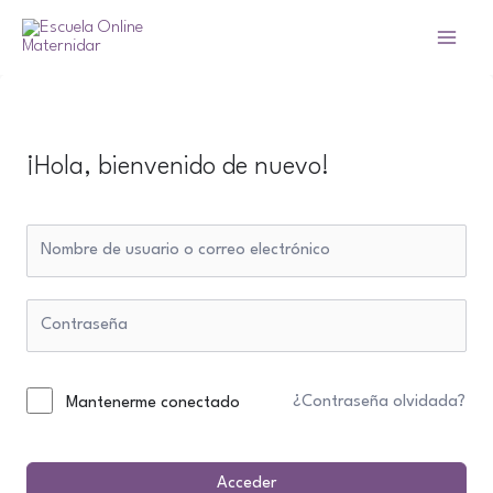
Ir
al
Main
contenido
Menu
¡Hola, bienvenido de nuevo!
¿Contraseña olvidada?
Mantenerme conectado
Acceder