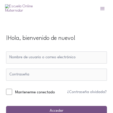
Ir
al
Main
contenido
Menu
¡Hola, bienvenido de nuevo!
¿Contraseña olvidada?
Mantenerme conectado
Acceder