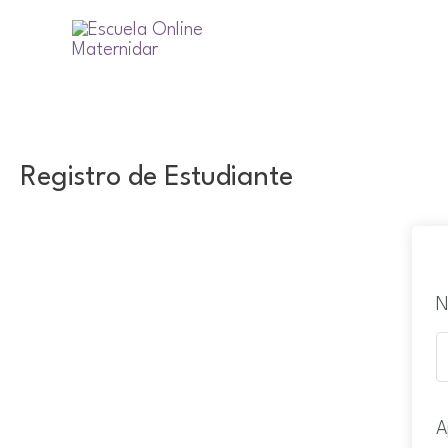
Ir
al
contenido
Registro de Estudiante
N
A